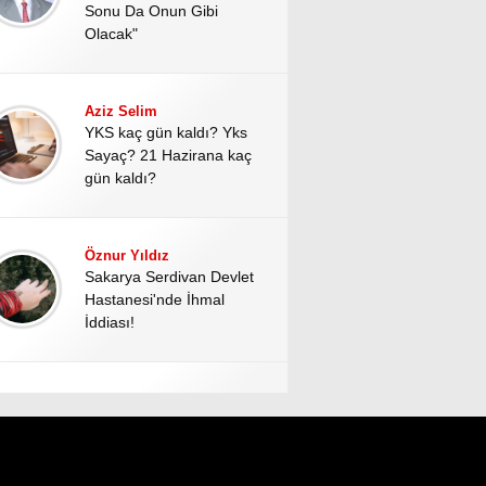
Sonu Da Onun Gibi
Olacak"
Aziz Selim
YKS kaç gün kaldı? Yks
Sayaç? 21 Hazirana kaç
gün kaldı?
Öznur Yıldız
Sakarya Serdivan Devlet
Hastanesi'nde İhmal
İddiası!
Hale Altınoğlu
Kahramanmaraş’ta Okul
Katliamının Perde Arkası:
Kan Donduran Dijital