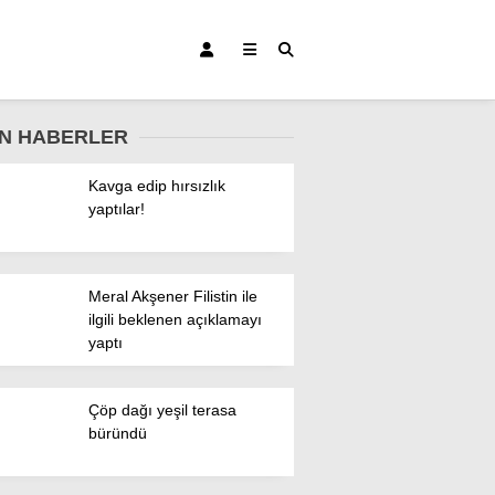
N HABERLER
Kavga edip hırsızlık
yaptılar!
Bursa Haberleri
Meral Akşener Filistin ile
Bursaspor
ilgili beklenen açıklamayı
yaptı
Gündem
Eğitim
Çöp dağı yeşil terasa
büründü
Teknoloji
Ekonomi