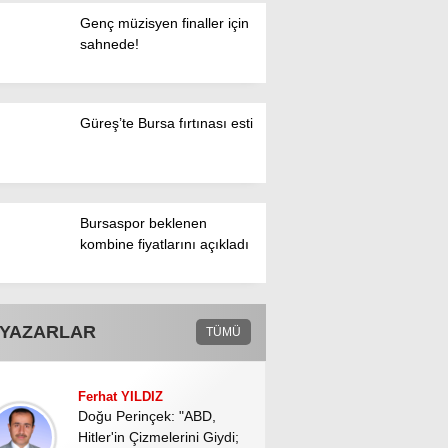
Genç müzisyen finaller için
sahnede!
WhatsApp İhbar
Hattı
Güreş’te Bursa fırtınası esti
Facebook
Bursaspor beklenen
kombine fiyatlarını açıkladı
Twitter
Instagram
YAZARLAR
TÜMÜ
Youtube
Ferhat YILDIZ
Doğu Perinçek: "ABD,
Hitler'in Çizmelerini Giydi;