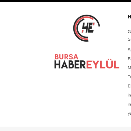
H
G
S
S
E
M
T
E
i
in
y