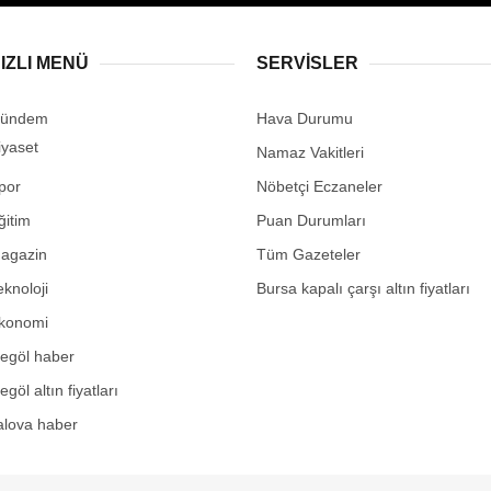
IZLI MENÜ
SERVİSLER
ündem
Hava Durumu
iyaset
Namaz Vakitleri
por
Nöbetçi Eczaneler
ğitim
Puan Durumları
agazin
Tüm Gazeteler
eknoloji
Bursa kapalı çarşı altın fiyatları
konomi
negöl haber
egöl altın fiyatları
alova haber