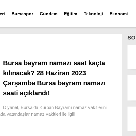
eri
Bursaspor
Gündem
Eğitim
Teknoloji
Ekonomi
SO
Bursa bayram namazı saat kaçta
kılınacak? 28 Haziran 2023
Çarşamba Bursa bayram namazı
saati açıklandı!
Diyanet, Bursa'da Kurban Bayramı namaz vakitlerini
da vatandaşlar namaz vakitleri ile ilgili