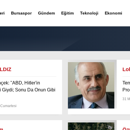
eri
Bursaspor
Gündem
Eğitim
Teknoloji
Ekonomi
ILDIZ
Lo
çek: "ABD, Hitler'in
Tem
i Giydi; Sonu Da Onun Gibi
Pro
31 M
 Cumartesi
im
Özn