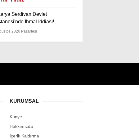
arya Serdivan Devlet
tanesi'nde İhmal İddiası!
WhatsApp İhbar
ğustos 2026 Pazartesi
Hattı
Facebook
Twitter
Instagram
KURUMSAL
Künye
Youtube
Hakkımızda
İçerik Kaldırma