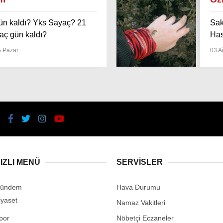
ün kaldı? Yks Sayaç? 21
Sak
aç gün kaldı?
Has
5 Pazar
03 A
IZLI MENÜ
SERVİSLER
ündem
Hava Durumu
iyaset
Namaz Vakitleri
por
Nöbetçi Eczaneler