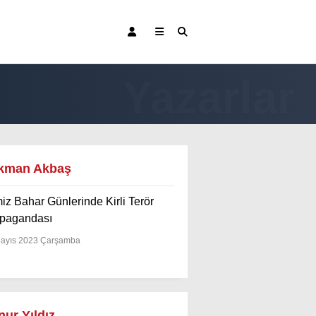
kman Akbaş
Bursa Haberleri
iz Bahar Günlerinde Kirli Terör
Bursaspor
pagandası
Gündem
ayıs 2023 Çarşamba
Eğitim
Teknoloji
ur Yıldız
Ekonomi