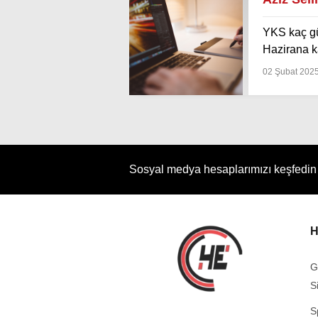
YKS kaç g
Hazirana k
02 Şubat 202
Sosyal medya hesaplarımızı keşfedin
H
G
S
S