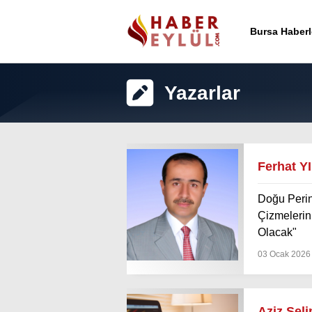
Bursa Haberl
Yazarlar
Ferhat Y
Doğu Perin
Çizmelerin
Olacak"
03 Ocak 2026
Aziz Sel