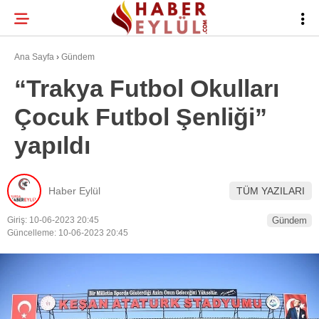
30.4
°
BURSA
Ana Sayfa
›
Gündem
“Trakya Futbol Okulları
Çocuk Futbol Şenliği”
BURSA HABERLERI
WhatsApp İhbar
yapıldı
BURSASPOR
Hattı
GÜNDEM
Haber Eylül
TÜM YAZILARI
EĞITIM
Giriş: 10-06-2023 20:45
Gündem
Facebook
TEKNOLOJI
Güncelleme: 10-06-2023 20:45
Twitter
Instagram