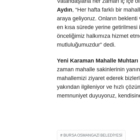
Vatandaşlarla her zaman iç içe 
Aydın
, “Her hafta farklı bir maha
araya geliyoruz. Onların beklenti 
en kısa sürede yerine getirilmesi 
önceliğimiz halkımıza hizmet etm
mutluluğumuzdur” dedi.
Yeni Karaman Mahalle Muhtarı 
zaman mahalle sakinlerinin yanın
mahallemizi ziyaret ederek bizler
yakından ilgileniyor ve hızlı çöz
memnuniyet duyuyoruz, kendisine t
BURSA OSMANGAZI BELEDIYESI