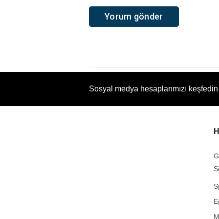
Sosyal medya hesaplarımızı keşfedin
H
G
S
S
E
M