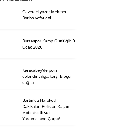
Gazeteci yazar Mehmet
Barlas vefat etti
WhatsApp İhbar
Hattı
Bursaspor Kamp Günlüğü: 9
Ocak 2026
Facebook
Karacabey’de polis
dolandırıcılığa karşı broşür
Twitter
dağıttı
Instagram
Bartın’da Hareketli
Dakikalar: Polisten Kaçan
Youtube
Motosikletli Vali
Yardımcısına Çarptı!