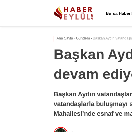
Bursa Haberl
Ana Sayfa
›
Gündem
›
Başkan Aydın vatandaşl
Başkan Ayd
devam ediy
Başkan Aydın vatandaşla
vatandaşlarla buluşmayı
Mahallesi’nde esnaf ve mah