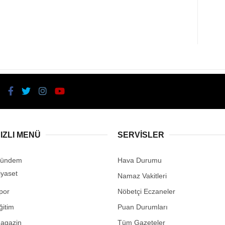
IZLI MENÜ
SERVİSLER
ündem
Hava Durumu
iyaset
Namaz Vakitleri
por
Nöbetçi Eczaneler
ğitim
Puan Durumları
agazin
Tüm Gazeteler