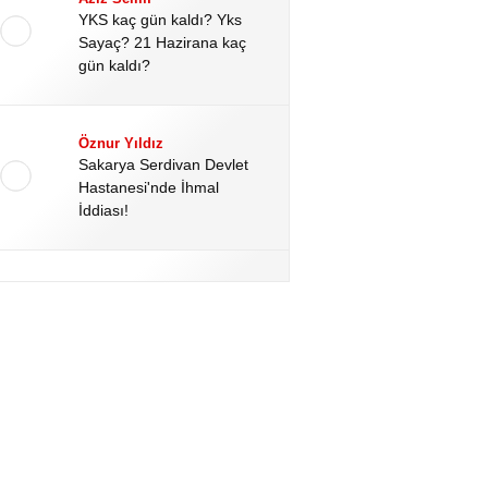
YKS kaç gün kaldı? Yks
Sayaç? 21 Hazirana kaç
gün kaldı?
Öznur Yıldız
Sakarya Serdivan Devlet
Hastanesi'nde İhmal
İddiası!
Hale Altınoğlu
Kahramanmaraş’ta Okul
Katliamının Perde Arkası:
Kan Donduran Dijital
Deliller!