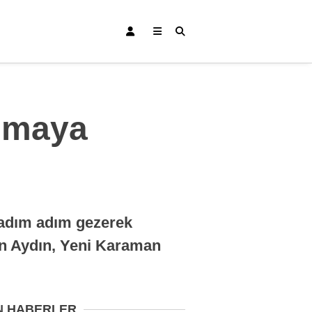
şmaya
Bursa Haberleri
Bursaspor
 adım adım gezerek
Gündem
n Aydın, Yeni Karaman
Eğitim
Teknoloji
N HABERLER
Ekonomi