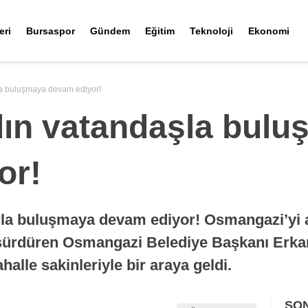
eri
Bursaspor
Gündem
Eğitim
Teknoloji
Ekonomi
a buluşmaya devam ediyor!
ın vatandaşla bulu
or!
rla buluşmaya devam ediyor! Osmangazi’yi
 sürdüren Osmangazi Belediye Başkanı Erka
alle sakinleriyle bir araya geldi.
SO