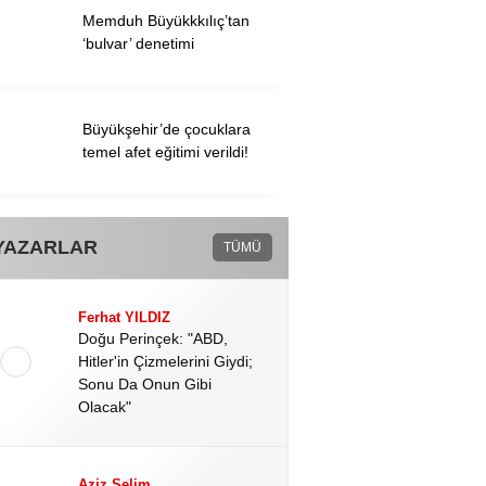
Memduh Büyükkkılıç’tan
‘bulvar’ denetimi
Büyükşehir’de çocuklara
temel afet eğitimi verildi!
YAZARLAR
TÜMÜ
Ferhat YILDIZ
Doğu Perinçek: "ABD,
Hitler'in Çizmelerini Giydi;
Sonu Da Onun Gibi
Olacak"
Aziz Selim