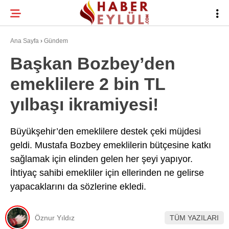
30.9
°
BURSA
Ana Sayfa
›
Gündem
Başkan Bozbey’den
emeklilere 2 bin TL
BURSA HABERLERI
WhatsApp İhbar
yılbaşı ikramiyesi!
BURSASPOR
Hattı
GÜNDEM
Büyükşehir’den emeklilere destek çeki müjdesi
geldi. Mustafa Bozbey emeklilerin bütçesine katkı
EĞITIM
sağlamak için elinden gelen her şeyi yapıyor.
Facebook
TEKNOLOJI
İhtiyaç sahibi emekliler için ellerinden ne gelirse
yapacaklarını da sözlerine ekledi.
Twitter
Instagram
Öznur Yıldız
TÜM YAZILARI