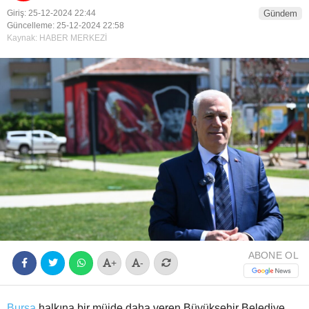
Giriş: 25-12-2024 22:44
Gündem
Youtube
Güncelleme: 25-12-2024 22:58
Kaynak: HABER MERKEZİ
ABONE OL
+
-
Bursa
halkına bir müjde daha veren Büyükşehir Belediye