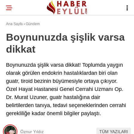
27.6
°
BURSA
Ana Sayfa
›
Gündem
Boynunuzda şişlik varsa
dikkat
BURSA HABERLERI
WhatsApp İhbar
BURSASPOR
Hattı
Boynunuzda şişlik varsa dikkat! Toplumda yaygın
olarak görülen endokrin hastalıklardan biri olan
GÜNDEM
guatr, tiroid bezinin büyümesiyle ortaya çıkıyor.
EĞITIM
Özel Hayat Hastanesi Genel Cerrahi Uzmanı Op.
Facebook
Dr. Murat Uzuner, guatr hastalığına dair
TEKNOLOJI
belirtilerden tanıya, tedavi seçeneklerinden cerrahi
Twitter
gerekliliğe kadar önemli bilgiler paylaştı.
Instagram
Öznur Yıldız
TÜM YAZILARI