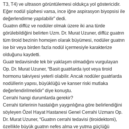
T3, T4) ve ultrason görüntülemesi oldukça yol göstericidir.
Eğer nodül şüphesi varsa, ince iğne aspirasyon biyopsisi ile
değerlendirme yapılabilir” dedi.
Guatrın diffüz ve nodüler olmak üzere iki ana türde
görülebildiğini belirten Uzm. Dr. Murat Uzuner, diffüz guatrın
tüm tiroid bezinin homojen olarak büyümesi, nodüler guatrın
ise bir veya birden fazla nodül içermesiyle karakterize
olduğunu kaydetti.
Guatr tedavisinde tek bir yaklaşım olmadığını vurgulayan
Op. Dr. Murat Uzuner, “Basit guatrlarda iyot veya tiroid
hormonu takviyesi yeterli olabilir. Ancak nodüler guatrlarda
nodüllerin yapısı, büyüklüğü ve kanser riski mutlaka
değerlendirilmelidir” diye konuştu.
Cerrahi hangi durumlarda gerekir?
Cerrahi türlerinin hastalığın yaygınlığına göre belirlendiğini
söyleyen Özel Hayat Hastanesi Genel Cerrahi Uzmanı Op.
Dr. Murat Uzuner, “Guatrın cerrahi tedavisi (tiroidektomi),
özellikle büyük guatrın nefes alma ve yutma güçlüğü