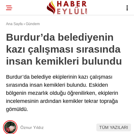
22.7
°
BURSA
Ana Sayfa
›
Gündem
Burdur’da belediyenin
kazı çalışması sırasında
BURSA HABERLERI
WhatsApp İhbar
insan kemikleri bulundu
BURSASPOR
Hattı
GÜNDEM
Burdur’da belediye ekiplerinin kazı çalışması
sırasında insan kemikleri bulundu. Eskiden
EĞITIM
bölgenin mezarlık olduğu öğrenilirken, ekiplerin
Facebook
TEKNOLOJI
incelemesinin ardından kemikler tekrar toprağa
gömüldü.
Twitter
Instagram
Öznur Yıldız
TÜM YAZILARI