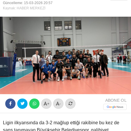
Güncelleme: 15-03-2026 20:57
Kaynak: HABER MERKEZİ
Youtube
ABONE OL
+
-
Ligin ilkyarısında da 3-2 mağlup ettiği rakibine bu kez de
şans tanımayan Büyükşehir Belediyespor, galibiyet