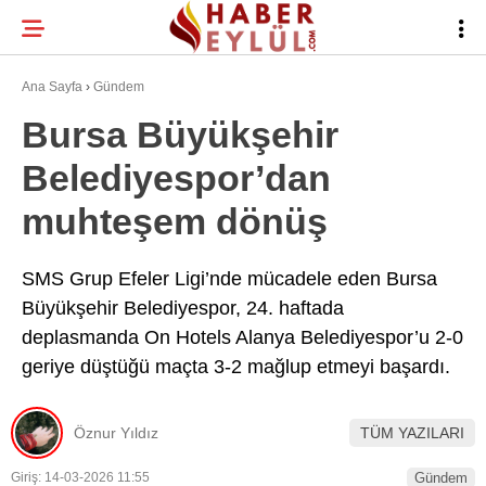
23.4
°
BURSA
Ana Sayfa
›
Gündem
Bursa Büyükşehir
Belediyespor’dan
BURSA HABERLERI
WhatsApp İhbar
muhteşem dönüş
BURSASPOR
Hattı
GÜNDEM
SMS Grup Efeler Ligi’nde mücadele eden Bursa
Büyükşehir Belediyespor, 24. haftada
EĞITIM
deplasmanda On Hotels Alanya Belediyespor’u 2-0
Facebook
TEKNOLOJI
geriye düştüğü maçta 3-2 mağlup etmeyi başardı.
Twitter
Öznur Yıldız
TÜM YAZILARI
Instagram
Giriş: 14-03-2026 11:55
Gündem