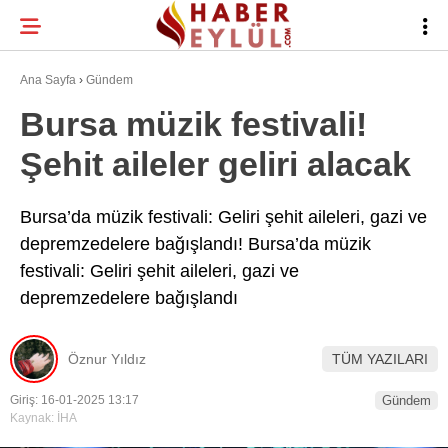
28.9
°
BURSA
Ana Sayfa
›
Gündem
Bursa müzik festivali!
Şehit aileler geliri alacak
BURSA HABERLERI
WhatsApp İhbar
BURSASPOR
Hattı
Bursa’da müzik festivali: Geliri şehit aileleri, gazi ve
depremzedelere bağışlandı! Bursa’da müzik
GÜNDEM
festivali: Geliri şehit aileleri, gazi ve
EĞITIM
depremzedelere bağışlandı
Facebook
TEKNOLOJI
Öznur Yıldız
TÜM YAZILARI
Twitter
Giriş: 16-01-2025 13:17
Gündem
Kaynak: İHA
Instagram