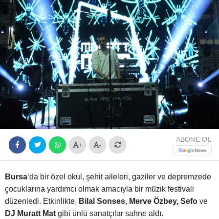
Youtube
ABONE OL
+
-
Bursa
‘da bir özel okul, şehit aileleri, gaziler ve depremzede
çocuklarına yardımcı olmak amacıyla bir müzik festivali
düzenledi. Etkinlikte,
Bilal Sonses
,
Merve Özbey,
Sefo
ve
DJ Muratt Mat
gibi ünlü sanatçılar sahne aldı.