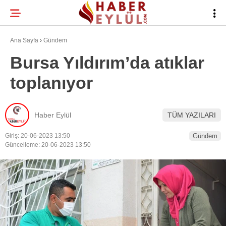
26.6
°
BURSA
Ana Sayfa
›
Gündem
Bursa Yıldırım’da atıklar
toplanıyor
BURSA HABERLERI
WhatsApp İhbar
BURSASPOR
Hattı
Haber Eylül
TÜM YAZILARI
GÜNDEM
Giriş: 20-06-2023 13:50
Gündem
EĞITIM
Güncelleme: 20-06-2023 13:50
Facebook
TEKNOLOJI
Twitter
Instagram