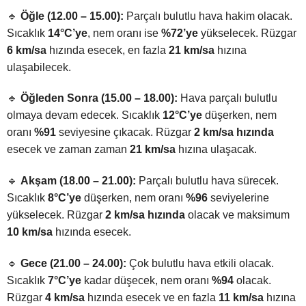
🔹
Öğle (12.00 – 15.00):
Parçalı bulutlu hava hakim olacak.
Sıcaklık
14°C’ye
, nem oranı ise
%72’ye
yükselecek. Rüzgar
6 km/sa
hızında esecek, en fazla
21 km/sa
hızına
ulaşabilecek.
🔹
Öğleden Sonra (15.00 – 18.00):
Hava parçalı bulutlu
olmaya devam edecek. Sıcaklık
12°C’ye
düşerken, nem
oranı
%91
seviyesine çıkacak. Rüzgar
2 km/sa hızında
esecek ve zaman zaman
21 km/sa
hızına ulaşacak.
🔹
Akşam (18.00 – 21.00):
Parçalı bulutlu hava sürecek.
Sıcaklık
8°C’ye
düşerken, nem oranı
%96
seviyelerine
yükselecek. Rüzgar
2 km/sa hızında
olacak ve maksimum
10 km/sa
hızında esecek.
🔹
Gece (21.00 – 24.00):
Çok bulutlu hava etkili olacak.
Sıcaklık
7°C’ye
kadar düşecek, nem oranı
%94
olacak.
Rüzgar
4 km/sa
hızında esecek ve en fazla
11 km/sa
hızına