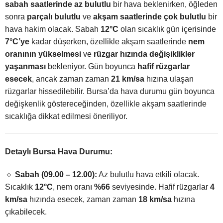
sabah saatlerinde az bulutlu
bir hava beklenirken, öğleden
sonra
parçalı bulutlu
ve
akşam saatlerinde çok bulutlu
bir
hava hakim olacak. Sabah
12°C
olan sıcaklık gün içerisinde
7°C’ye
kadar düşerken, özellikle akşam saatlerinde
nem
oranının yükselmesi
ve
rüzgar hızında değişiklikler
yaşanması
bekleniyor. Gün boyunca
hafif rüzgarlar
esecek
, ancak zaman zaman
21 km/sa
hızına ulaşan
rüzgarlar hissedilebilir. Bursa’da hava durumu gün boyunca
değişkenlik göstereceğinden, özellikle akşam saatlerinde
sıcaklığa dikkat edilmesi öneriliyor.
Detaylı Bursa Hava Durumu:
🔹
Sabah (09.00 – 12.00):
Az bulutlu hava etkili olacak.
Sıcaklık
12°C
, nem oranı
%66
seviyesinde. Hafif rüzgarlar
4
km/sa
hızında esecek, zaman zaman
18 km/sa
hızına
çıkabilecek.