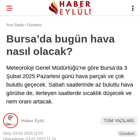
21.4
°
BURSA
Ana Sayfa
›
Gündem
Bursa’da bugün hava
nasıl olacak?
BURSA HABERLERI
WhatsApp İhbar
BURSASPOR
Hattı
Meteoroloji Genel Müdürlüğü’ne göre Bursa’da 3
Şubat 2025 Pazartesi günü hava parçalı ve çok
GÜNDEM
bulutlu geçecek. Sabah saatlerinde az bulutlu hava
EĞITIM
görülse de, ilerleyen saatlerde sıcaklık düşecek ve
Facebook
nem oranı artacak.
TEKNOLOJI
Twitter
Haber Eylül
TÜM YAZILARI
Instagram
Giriş: 03-02-2025 11:03
Gündem
Güncelleme: 03-02-2025 11:16