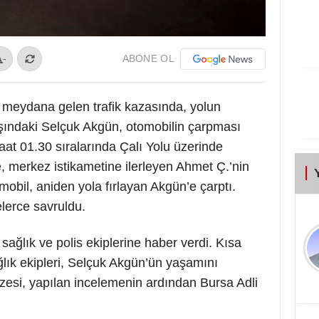
ABONE OL
-
e meydana gelen trafik kazasında, yolun
şındaki Selçuk Akgün, otomobilin çarpması
aat 01.30 sıralarında Çalı Yolu üzerinde
re, merkez istikametine ilerleyen Ahmet Ç.’nin
mobil, aniden yola fırlayan Akgün’e çarptı.
lerce savruldu.
ağlık ve polis ekiplerine haber verdi. Kısa
ğlık ekipleri, Selçuk Akgün’ün yaşamını
nazesi, yapılan incelemenin ardından Bursa Adli