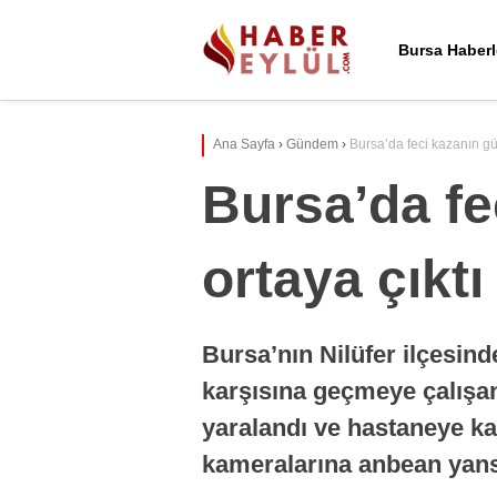
Bursa Haberl
Ana Sayfa
›
Gündem
›
Bursa’da feci kazanın gü
Bursa’da fe
ortaya çıktı
Bursa’nın Nilüfer ilçesind
karşısına geçmeye çalışa
yaralandı ve hastaneye ka
kameralarına anbean yansıd