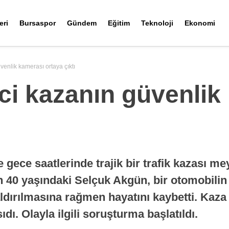
eri
Bursaspor
Gündem
Eğitim
Teknoloji
Ekonomi
venlik kamerası ortaya çıktı
ci kazanın güvenlik
e gece saatlerinde trajik bir trafik kazası m
n 40 yaşındaki Selçuk Akgün, bir otomobili
ldırılmasına rağmen hayatını kaybetti. Kaza 
ı. Olayla ilgili soruşturma başlatıldı.