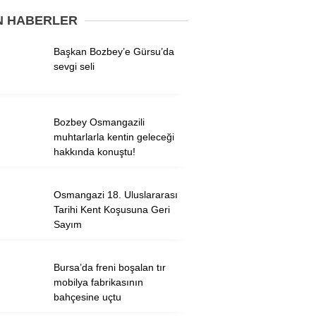
N HABERLER
Başkan Bozbey’e Gürsu’da
WhatsApp İhbar
sevgi seli
Hattı
Bozbey Osmangazili
muhtarlarla kentin geleceği
Facebook
hakkında konuştu!
Twitter
Osmangazi 18. Uluslararası
Tarihi Kent Koşusuna Geri
Sayım
Instagram
Bursa’da freni boşalan tır
Youtube
mobilya fabrikasının
bahçesine uçtu