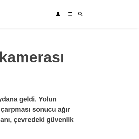
 kamerası
Bursa Haberleri
Bursaspor
eydana geldi. Yolun
Gündem
n çarpması sonucu ağır
Eğitim
anı, çevredeki güvenlik
Teknoloji
Ekonomi