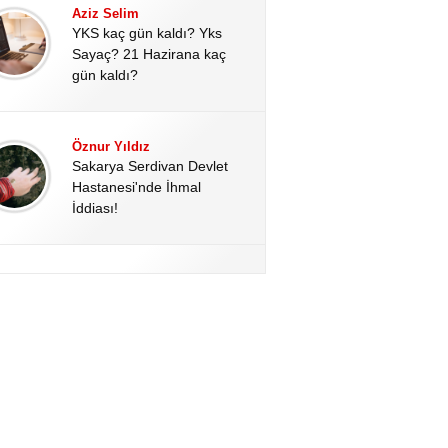
Aziz Selim
YKS kaç gün kaldı? Yks
Sayaç? 21 Hazirana kaç
gün kaldı?
Öznur Yıldız
Sakarya Serdivan Devlet
Hastanesi'nde İhmal
İddiası!
Hale Altınoğlu
Kahramanmaraş’ta Okul
Katliamının Perde Arkası:
Kan Donduran Dijital
Deliller!