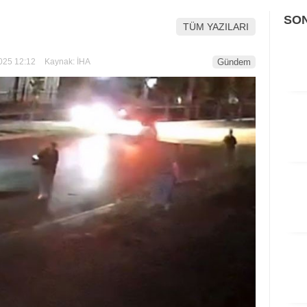
SO
TÜM YAZILARI
025 12:12
Kaynak: İHA
Gündem