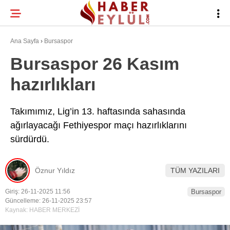
30.4
°
BURSA
Ana Sayfa
›
Bursaspor
Bursaspor 26 Kasım
hazırlıkları
BURSA HABERLERI
WhatsApp İhbar
BURSASPOR
Hattı
Takımımız, Lig’in 13. haftasında sahasında
ağırlayacağı Fethiyespor maçı hazırlıklarını
GÜNDEM
sürdürdü.
EĞITIM
Facebook
TEKNOLOJI
Öznur Yıldız
TÜM YAZILARI
Twitter
Giriş: 26-11-2025 11:56
Bursaspor
Güncelleme: 26-11-2025 23:57
Kaynak: HABER MERKEZİ
Instagram