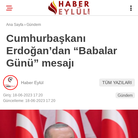
28.9
°
BURSA
Ana Sayfa
›
Gündem
Cumhurbaşkanı
Erdoğan’dan “Babalar
BURSA HABERLERI
WhatsApp İhbar
Günü” mesajı
BURSASPOR
Hattı
GÜNDEM
Haber Eylül
TÜM YAZILARI
EĞITIM
Giriş: 18-06-2023 17:20
Gündem
Facebook
TEKNOLOJI
Güncelleme: 18-06-2023 17:20
Twitter
Instagram