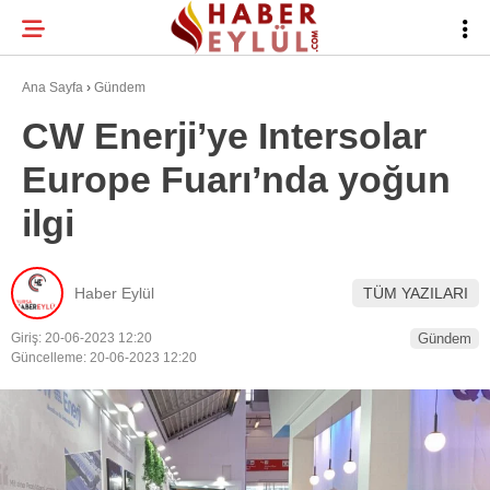
21.2
°
BURSA
Ana Sayfa
›
Gündem
CW Enerji’ye Intersolar
Europe Fuarı’nda yoğun
BURSA HABERLERI
WhatsApp İhbar
ilgi
BURSASPOR
Hattı
GÜNDEM
Haber Eylül
TÜM YAZILARI
EĞITIM
Giriş: 20-06-2023 12:20
Gündem
Facebook
TEKNOLOJI
Güncelleme: 20-06-2023 12:20
Twitter
Instagram