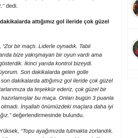
.”
dedi.
akikalarda attığımız gol ileride çok güzel
k,
“Zor bir maçtı. Liderle oynadık. Tabii
 yarıda bize yakışmayan bir oyun vardı ama
österdik. İkinci yarıda kontrol bizeydi.
nüyorum. Son dakikalarda gelen golle
son dakikalarda attığımız gol ileride çok güzel
ftarlarımıza da teşekkür ederiz, çok güzel bir
r hazırlamışlar bu maça. Onları bugün 3 puanla
 olmadı. İnşallah önümüzdeki maçlara daha iyi
ğız.”
değerlendirmesinde bulundu.
l Yüksek,
“Topu ayağımızda tutmakta zorlandık.