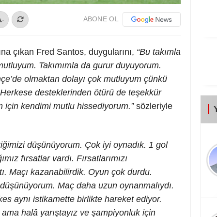
ABONE OL
-
na çıkan Fred Santos, duygularını,
“Bu takımla
mutluyum. Takımımla da gurur duyuyorum.
ahçe’de olmaktan dolayı çok mutluyum çünkü
 Herkese desteklerinden ötürü de teşekkür
 için kendimi mutlu hissediyorum.”
sözleriyle
tiğimizi düşünüyorum. Çok iyi oynadık. 1 gol
mız fırsatlar vardı. Fırsatlarımızı
tı. Maçı kazanabilirdik. Oyun çok durdu.
u düşünüyorum. Maç daha uzun oynanmalıydı.
 aynı istikamette birlikte hareket ediyor.
 ama halâ yarıştayız ve şampiyonluk için