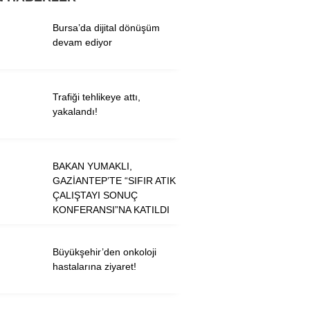
Bursa’da dijital dönüşüm
devam ediyor
WhatsApp İhbar
Hattı
Trafiği tehlikeye attı,
yakalandı!
Facebook
BAKAN YUMAKLI,
GAZİANTEP’TE “SIFIR ATIK
Twitter
ÇALIŞTAYI SONUÇ
KONFERANSI”NA KATILDI
Instagram
Büyükşehir’den onkoloji
Youtube
hastalarına ziyaret!