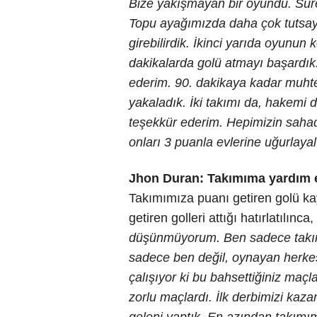
Bize yakışmayan bir oyundu. Süre
Topu ayağımızda daha çok tutsaydı
girebilirdik. İkinci yarıda oyunu
dakikalarda golü atmayı başardık
ederim. 90. dakikaya kadar muhteş
yakaladık. İki takımı da, hakemi d
teşekkür ederim. Hepimizin sahada
onları 3 puanla evlerine uğurlay
Jhon Duran: Takımıma yardım 
Takımımıza puanı getiren golü k
getiren golleri attığı hatırlatılınc
düşünmüyorum. Ben sadece takım
sadece ben değil, oynayan herkes
çalışıyor ki bu bahsettiğiniz maç
zorlu maçlardı. İlk derbimizi kaz