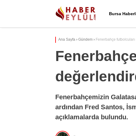
Bursa Haberl
Ana Sayfa
›
Gündem
›
Fenerbahçe futbolcuları 
Fenerbahçe 
değerlendir
Fenerbahçemizin Galatasar
ardından Fred Santos, İs
açıklamalarda bulundu.