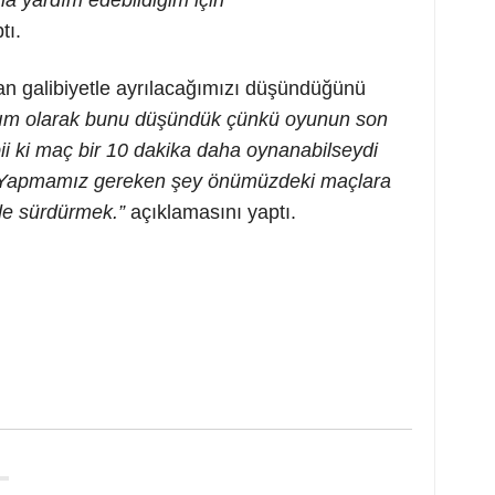
ma yardım edebildiğim için
tı.
n galibiyetle ayrılacağımızı düşündüğünü
akım olarak bunu düşündük çünkü oyunun son
ii ki maç bir 10 dakika daha oynanabilseydi
i. Yapmamız gereken şey önümüzdeki maçlara
lde sürdürmek.”
açıklamasını yaptı.