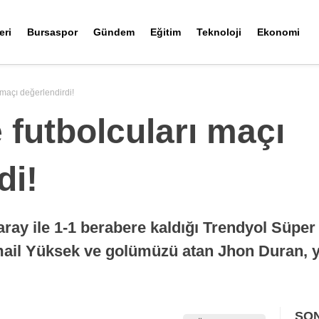
eri
Bursaspor
Gündem
Eğitim
Teknoloji
Ekonomi
maçı değerlendirdi!
futbolcuları maçı
di!
ay ile 1-1 berabere kaldığı Trendyol Süper 
mail Yüksek ve golümüzü atan Jhon Duran, y
SO