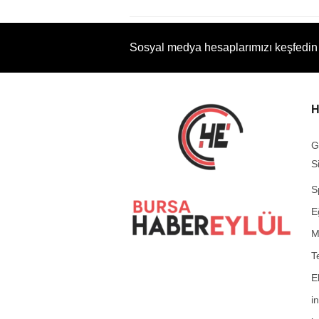
Sosyal medya hesaplarımızı keşfedin
H
G
S
S
E
M
T
E
i