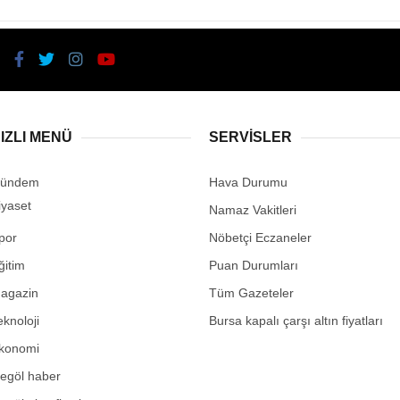
IZLI MENÜ
SERVİSLER
ündem
Hava Durumu
iyaset
Namaz Vakitleri
por
Nöbetçi Eczaneler
ğitim
Puan Durumları
agazin
Tüm Gazeteler
eknoloji
Bursa kapalı çarşı altın fiyatları
konomi
negöl haber