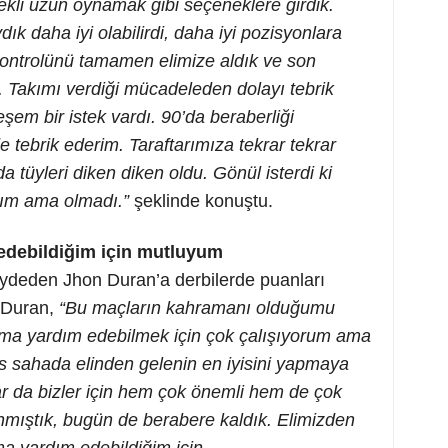
kli uzun oynamak gibi seçeneklere girdik.
k daha iyi olabilirdi, daha iyi pozisyonlara
n kontrolünü tamamen elimize aldık ve son
. Takımı verdiği mücadeleden dolayı tebrik
em bir istek vardı. 90’da beraberliği
e tebrik ederim. Taraftarımıza tekrar tekrar
 tüyleri diken diken oldu. Gönül isterdi ki
alım ama olmadı.”
şeklinde konuştu.
edebildiğim için mutluyum
aydeden Jhon Duran’a derbilerde puanları
a, Duran,
“Bu maçların kahramanı olduğumu
a yardım edebilmek için çok çalışıyorum ama
 sahada elinden gelenin en iyisini yapmaya
lar da bizler için hem çok önemli hem de çok
anmıştık, bugün de berabere kaldık. Elimizden