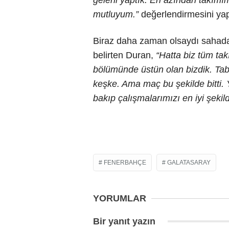
geleni yaptık. En azından takımı
mutluyum.”
değerlendirmesini yap
Biraz daha zaman olsaydı sahada
belirten Duran,
“Hatta biz tüm t
bölümünde üstün olan bizdik. Tab
keşke. Ama maç bu şekilde bitt
bakıp çalışmalarımızı en iyi şeki
FENERBAHÇE
GALATASARAY
YORUMLAR
Bir yanıt yazın