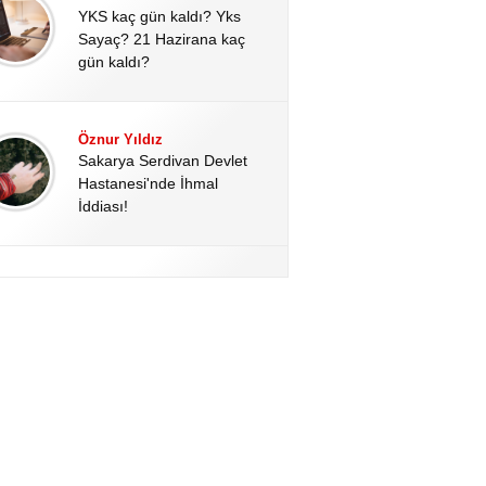
YKS kaç gün kaldı? Yks
Sayaç? 21 Hazirana kaç
gün kaldı?
Öznur Yıldız
Sakarya Serdivan Devlet
Hastanesi'nde İhmal
İddiası!
Hale Altınoğlu
Kahramanmaraş’ta Okul
Katliamının Perde Arkası:
Kan Donduran Dijital
Deliller!