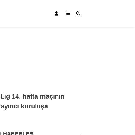
Bursa Haberleri
Bursaspor
Lig 14. hafta maçının
Gündem
ayıncı kuruluşa
Eğitim
Teknoloji
N HABERLER
Ekonomi