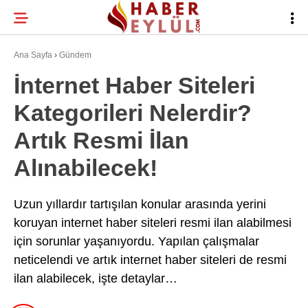
22
°
BURSA
Ana Sayfa
›
Gündem
İnternet Haber Siteleri
Kategorileri Nelerdir?
BURSA HABERLERI
WhatsApp İhbar
Artık Resmi İlan
BURSASPOR
Hattı
Alınabilecek!
GÜNDEM
EĞITIM
Uzun yıllardır tartışılan konular arasında yerini
Facebook
koruyan internet haber siteleri resmi ilan alabilmesi
TEKNOLOJI
için sorunlar yaşanıyordu. Yapılan çalışmalar
Twitter
neticelendi ve artık internet haber siteleri de resmi
ilan alabilecek, işte detaylar…
Instagram