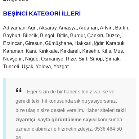
BEŞİNCİ KATEGORİ İLLERİ
Adıyaman, Ağrı, Aksaray, Amasya, Ardahan, Artvin, Bartın,
Bayburt, Bilecik, Bingöl, Bitlis, Burdur, Çankırı, Düzce,
Erzincan, Giresun, Gümüşhane, Hakkari, Iğdır, Karabük,
Karaman, Kars, Kırıkkale, Kırklareli, Kırşehir, Kilis, Muş,
Nevşehir, Niğde, Osmaniye, Rize, Siirt, Sinop, Şırnak,
Tunceli, Uşak, Yalova, Yozgat.
Eğer sizin de bir haber siteniz var ise ve
gerekli tekil hit konusunda sıkıntı yaşıyorsanız,
bize ulaşın size destek verelim. Haber siteleri
tekil
ziyaretçi
,
sayfa görüntüleme sayısı
konusunda
uzman ekibimiz ile hizmetinizdeyiz. 0536 464 50
96