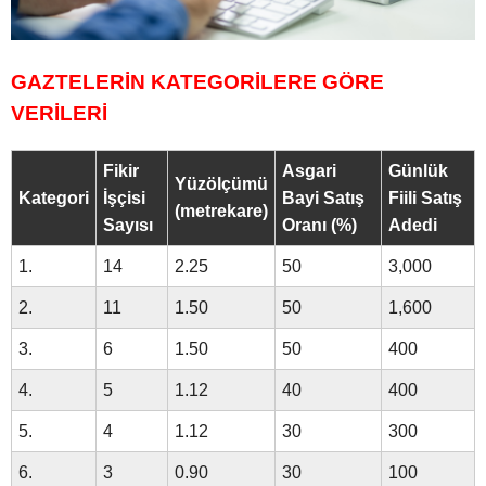
GAZTELERİN KATEGORİLERE GÖRE
VERİLERİ
Fikir
Asgari
Günlük
Yüzölçümü
Kategori
İşçisi
Bayi Satış
Fiili Satış
(metrekare)
Sayısı
Oranı (%)
Adedi
1.
14
2.25
50
3,000
2.
11
1.50
50
1,600
3.
6
1.50
50
400
4.
5
1.12
40
400
5.
4
1.12
30
300
6.
3
0.90
30
100