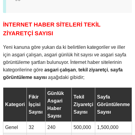
İNTERNET HABER SİTELERİ TEKİL
ZİYARETÇİ SAYISI
Yeni kanuna göre yukarı da ki belirtilen kategoriler ve iller
için asgari çalışan, asgari günlük hit sayısı ve asgari sayfa
görüntüleme şartları bulunuyor. İnternet haber sitelerinin
kategorilerine göre
asgari çalışan
,
tekil ziyaretçi
,
sayfa
görüntüleme sayısı
aşağıdaki gibidir;
Günlük
Fikir
Tekil
Sayfa
Asgari
Kategori
İşçisi
Ziyaretçi
Görüntülenme
Haber
Sayısı
Sayısı
Sayısı
Sayısı
Genel
32
240
500,000
1,500,000