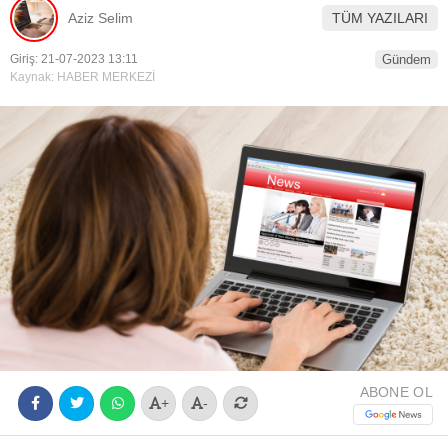
Aziz Selim
TÜM YAZILARI
Youtube
Giriş: 21-07-2023 13:11
Gündem
Kaynak: HABER MERKEZİ
ABONE OL
+
-