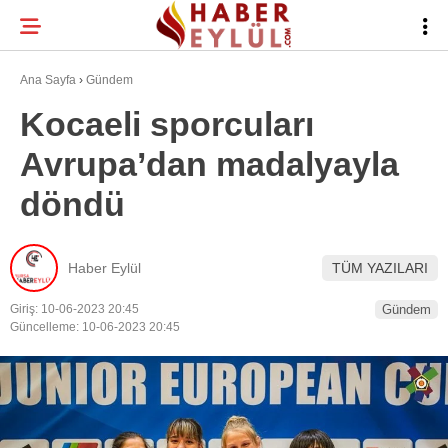
22
°
BURSA
Ana Sayfa
›
Gündem
Kocaeli sporcuları
Avrupa’dan madalyayla
BURSA HABERLERI
WhatsApp İhbar
döndü
BURSASPOR
Hattı
GÜNDEM
Haber Eylül
TÜM YAZILARI
EĞITIM
Giriş: 10-06-2023 20:45
Gündem
Facebook
TEKNOLOJI
Güncelleme: 10-06-2023 20:45
Twitter
Instagram