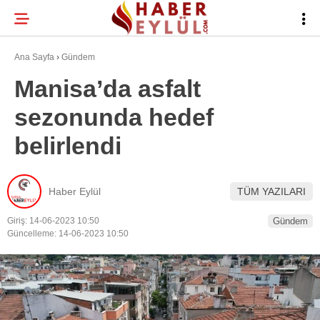
20.5
°
BURSA
Ana Sayfa
›
Gündem
Manisa’da asfalt
sezonunda hedef
BURSA HABERLERI
WhatsApp İhbar
belirlendi
BURSASPOR
Hattı
GÜNDEM
Haber Eylül
TÜM YAZILARI
EĞITIM
Giriş: 14-06-2023 10:50
Gündem
Facebook
TEKNOLOJI
Güncelleme: 14-06-2023 10:50
Twitter
Instagram