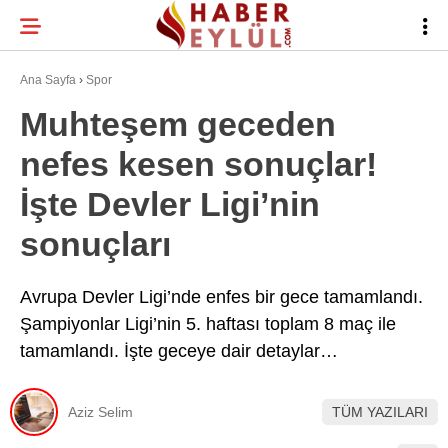
24.9
°
BURSA
Ana Sayfa
›
Spor
Muhteşem geceden
nefes kesen sonuçlar!
BURSA HABERLERI
WhatsApp İhbar
İşte Devler Ligi’nin
BURSASPOR
Hattı
sonuçları
GÜNDEM
EĞITIM
Avrupa Devler Ligi’nde enfes bir gece tamamlandı.
Facebook
Şampiyonlar Ligi’nin 5. haftası toplam 8 maç ile
TEKNOLOJI
tamamlandı. İşte geceye dair detaylar…
Twitter
Aziz Selim
TÜM YAZILARI
Instagram