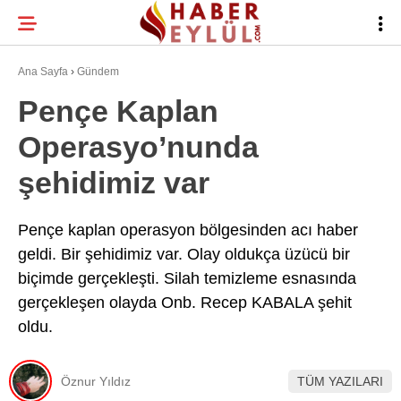
20.7
°
BURSA
Ana Sayfa
›
Gündem
Pençe Kaplan
Operasyo’nunda
BURSA HABERLERI
WhatsApp İhbar
şehidimiz var
BURSASPOR
Hattı
GÜNDEM
Pençe kaplan operasyon bölgesinden acı haber
geldi. Bir şehidimiz var. Olay oldukça üzücü bir
EĞITIM
biçimde gerçekleşti. Silah temizleme esnasında
Facebook
TEKNOLOJI
gerçekleşen olayda Onb. Recep KABALA şehit
oldu.
Twitter
Instagram
Öznur Yıldız
TÜM YAZILARI