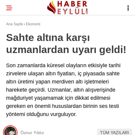
21.9
°
BURSA
Ana Sayfa
›
Ekonomi
Sahte altına karşı
uzmanlardan uyarı geldi!
BURSA HABERLERI
WhatsApp İhbar
BURSASPOR
Hattı
Son zamanlarda küresel olayların etkisiyle tarihi
zirvelere ulaşan altın fiyatları, iç piyasada sahte
GÜNDEM
altın üretimi yapan merdiven altı işletmeleri
EĞITIM
harekete geçirdi. Uzmanlar, altın alışverişinde
Facebook
mağduriyet yaşamamak için dikkat edilmesi
TEKNOLOJI
gereken en önemli hususlardan birinin ses testi
Twitter
yöntemi olduğunu vurguluyor.
Instagram
Öznur Yıldız
TÜM YAZILARI