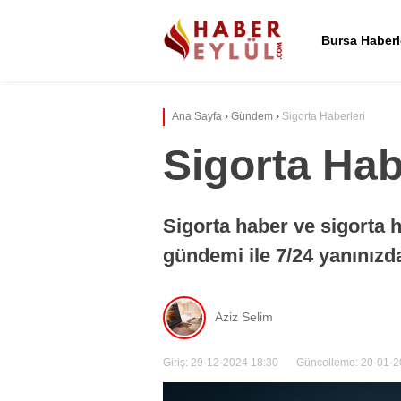
Bursa Haberl
Ana Sayfa
›
Gündem
›
Sigorta Haberleri
Sigorta Hab
Sigorta haber ve sigorta h
gündemi ile 7/24 yanınızd
Aziz Selim
Giriş: 29-12-2024 18:30
Güncelleme: 20-01-2