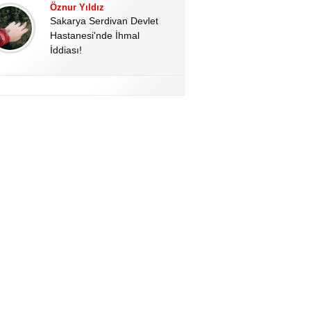
Öznur Yıldız
Sakarya Serdivan Devlet
Hastanesi'nde İhmal
İddiası!
Hale Altınoğlu
Kahramanmaraş’ta Okul
Katliamının Perde Arkası:
Kan Donduran Dijital
Deliller!