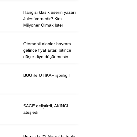
Hangisi klasik eserin yazarı
Jules Vernedir? Kim
Milyoner Olmak İster
WhatsApp İhbar
Hattı
Otomobil alanlar bayram
gelince fiyat artar, bitince
düşer diye düşünmesin…
Facebook
BUÜ ile UTİKAF işbirliği!
Twitter
Instagram
SAGE geliştirdi, AKINCI
ateşledi
Youtube
Bursa’da 23 Nisan’da toplu