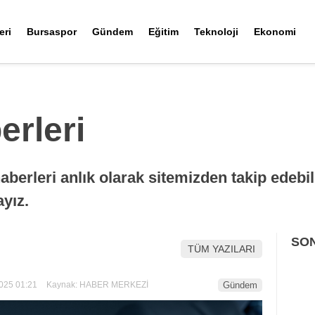
eri
Bursaspor
Gündem
Eğitim
Teknoloji
Ekonomi
erleri
aberleri anlık olarak sitemizden takip edebil
ayız.
SO
TÜM YAZILARI
025 01:21
Kaynak: HABER MERKEZİ
Gündem