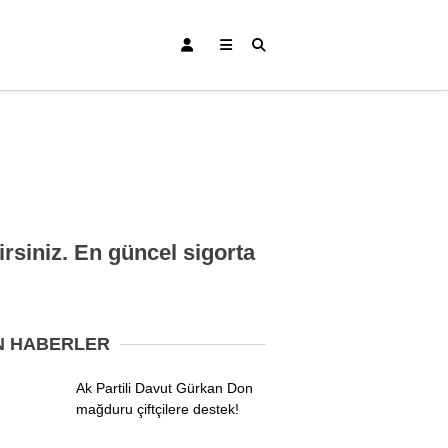
Bursa Haberleri
irsiniz. En güncel sigorta
Bursaspor
Gündem
N HABERLER
Eğitim
Ak Partili Davut Gürkan Don
Teknoloji
mağduru çiftçilere destek!
Ekonomi