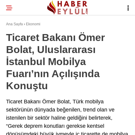
28.1
°
BURSA
Ana Sayfa
›
Ekonomi
Ticaret Bakanı Ömer
Bolat, Uluslararası
BURSA HABERLERI
WhatsApp İhbar
İstanbul Mobilya
BURSASPOR
Hattı
Fuarı’nın Açılışında
GÜNDEM
Konuştu
EĞITIM
Facebook
TEKNOLOJI
Ticaret Bakanı Ömer Bolat, Türk mobilya
sektörünün dünyada beğenilen, trend olan ve
Twitter
istenilen bir sektör haline geldiğini belirterek,
“Gerek deprem konutları gerekse kentsel
Instagram
dönüşümdeki büyük ivmeyle iç ticarette de mobilya