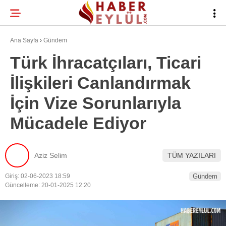
22.4
°
BURSA
Ana Sayfa
›
Gündem
Türk İhracatçıları, Ticari
İlişkileri Canlandırmak
BURSA HABERLERI
WhatsApp İhbar
İçin Vize Sorunlarıyla
BURSASPOR
Hattı
Mücadele Ediyor
GÜNDEM
EĞITIM
Aziz Selim
TÜM YAZILARI
Facebook
TEKNOLOJI
Giriş: 02-06-2023 18:59
Gündem
Güncelleme: 20-01-2025 12:20
Twitter
Instagram