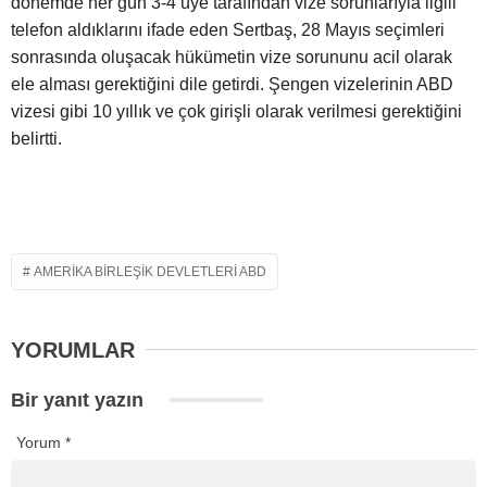
dönemde her gün 3-4 üye tarafından vize sorunlarıyla ilgili
telefon aldıklarını ifade eden Sertbaş, 28 Mayıs seçimleri
sonrasında oluşacak hükümetin vize sorununu acil olarak
ele alması gerektiğini dile getirdi. Şengen vizelerinin ABD
vizesi gibi 10 yıllık ve çok girişli olarak verilmesi gerektiğini
belirtti.
AMERIKA BIRLEŞIK DEVLETLERI ABD
YORUMLAR
Bir yanıt yazın
Yorum
*