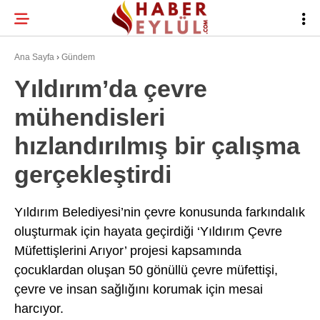
20.5
°
BURSA
Ana Sayfa
›
Gündem
Yıldırım’da çevre
mühendisleri
BURSA HABERLERI
WhatsApp İhbar
hızlandırılmış bir çalışma
BURSASPOR
Hattı
gerçekleştirdi
GÜNDEM
EĞITIM
Yıldırım Belediyesi’nin çevre konusunda farkındalık
Facebook
oluşturmak için hayata geçirdiği ‘Yıldırım Çevre
TEKNOLOJI
Müfettişlerini Arıyor’ projesi kapsamında
Twitter
çocuklardan oluşan 50 gönüllü çevre müfettişi,
çevre ve insan sağlığını korumak için mesai
Instagram
harcıyor.