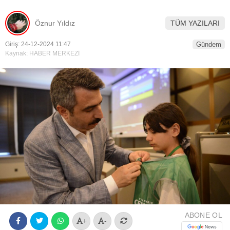
Youtube
Öznur Yıldız
TÜM YAZILARI
Giriş: 24-12-2024 11:47
Gündem
Kaynak: HABER MERKEZİ
ABONE OL
+
-