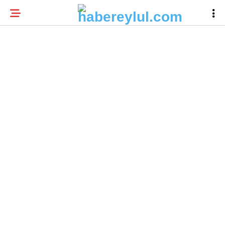
23.9
°
BURSA
BURSA HABERLERI
WhatsApp İhbar
BURSASPOR
Hattı
GÜNDEM
EĞITIM
Facebook
TEKNOLOJI
Twitter
Instagram