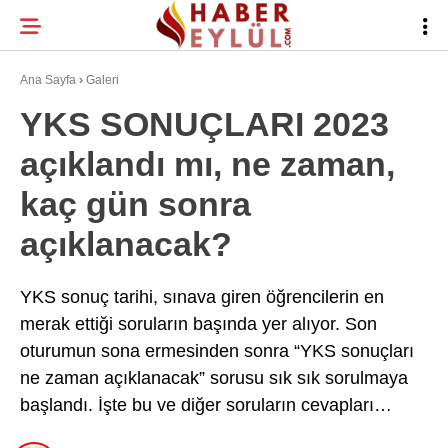
20.5
°
BURSA
Ana Sayfa
›
Galeri
YKS SONUÇLARI 2023
açıklandı mı, ne zaman,
BURSA HABERLERI
WhatsApp İhbar
kaç gün sonra
BURSASPOR
Hattı
açıklanacak?
GÜNDEM
EĞITIM
YKS sonuç tarihi, sınava giren öğrencilerin en
Facebook
merak ettiği soruların başında yer alıyor. Son
TEKNOLOJI
oturumun sona ermesinden sonra “YKS sonuçları
Twitter
ne zaman açıklanacak” sorusu sık sık sorulmaya
başlandı. İşte bu ve diğer soruların cevapları…
Instagram