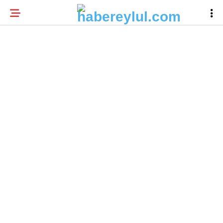
23.9
°
BURSA
BURSA HABERLERI
WhatsApp İhbar
BURSASPOR
Hattı
GÜNDEM
EĞITIM
Facebook
TEKNOLOJI
Twitter
Instagram