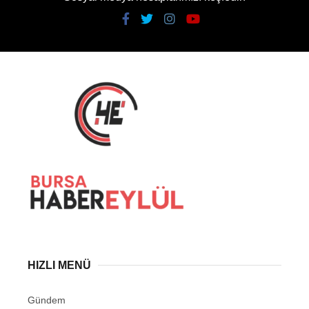
HIZLI MENÜ
Gündem