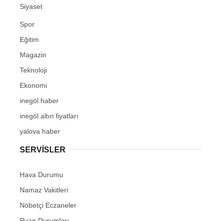
Siyaset
Spor
Eğitim
Magazin
Teknoloji
Ekonomi
inegöl haber
inegöl altın fiyatları
yalova haber
SERVİSLER
Hava Durumu
Namaz Vakitleri
Nöbetçi Eczaneler
Puan Durumları