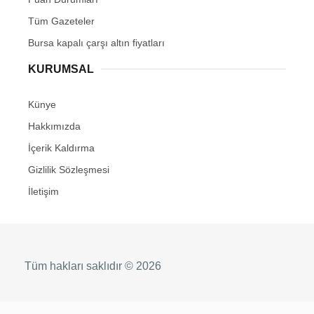
Tüm Gazeteler
Bursa kapalı çarşı altın fiyatları
KURUMSAL
Künye
Hakkımızda
İçerik Kaldırma
Gizlilik Sözleşmesi
İletişim
Tüm hakları saklıdır © 2026