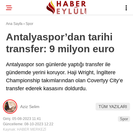
20.8
°
BURSA
Ana Sayfa
›
Spor
Antalyaspor’dan tarihi
transfer: 9 milyon euro
BURSA HABERLERI
WhatsApp İhbar
BURSASPOR
Hattı
Antalyaspor son günlerde yaptığı transfer ile
gündemde yerini koruyor. Haji Wright, İngiltere
GÜNDEM
Championship takımlarından olan Covertyy City’e
EĞITIM
transfer ederek kasasını doldurdu.
Facebook
TEKNOLOJI
Aziz Selim
TÜM YAZILARI
Twitter
Giriş: 05-08-2023 11:41
Spor
Güncelleme: 08-10-2023 12:22
Instagram
Kaynak: HABER MERKEZİ