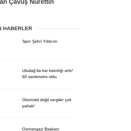
man Çavuş Nurettin
WhatsApp İhbar
N HABERLER
Hattı
Spor Şehri Yıldırım
Facebook
Uludağ’da kar kalınlığı arttı!
60 santimetre oldu
Twitter
Instagram
Otomobil değil vergiler çok
pahalı!
Youtube
Osmangazi Başkanı