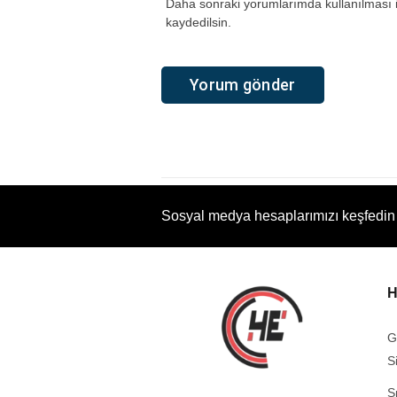
Daha sonraki yorumlarımda kullanılması i
kaydedilsin.
Sosyal medya hesaplarımızı keşfedin
H
G
S
S