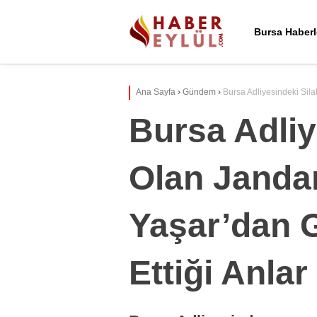
Bursa Haberl
Ana Sayfa
›
Gündem
›
Bursa Adliyesindeki Sila
Bursa Adliy
Olan Janda
Yaşar’dan G
Ettiği Anlar