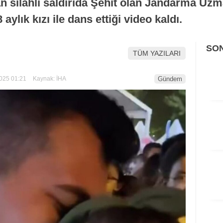
n silahlı saldırıda Şehit olan Jandarma Uz
ylık kızı ile dans ettiği video kaldı.
SO
TÜM YAZILARI
025 01:21
Kaynak: İHA
Gündem