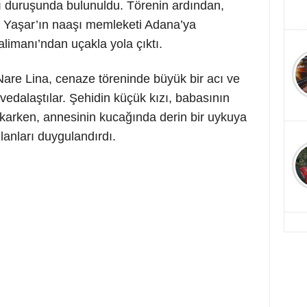
ı duruşunda bulunuldu. Törenin ardından,
Yaşar’ın naaşı memleketi Adana’ya
limanı’ndan uçakla yola çıktı.
 Nare Lina, cenaze töreninde büyük bir acı ve
edalaştılar. Şehidin küçük kızı, babasının
akarken, annesinin kucağında derin bir uykuya
lanları duygulandırdı.