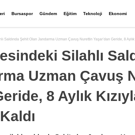
eri
Bursaspor
Gündem
Eğitim
Teknoloji
Ekonomi
hlı Saldırıda Şehit Olan Jandarma Uzman Çavuş Nurettin Yaşar’dan Geride, 8 Aylık K
esindeki Silahlı Sald
rma Uzman Çavuş N
eride, 8 Aylık Kızıy
 Kaldı