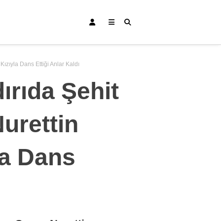
ızıyla Dans Ettiği Anlar Kaldı
ırıda Şehit
urettin
Bursa Haberleri
Bursaspor
la Dans
Gündem
Eğitim
Teknoloji
Ekonomi