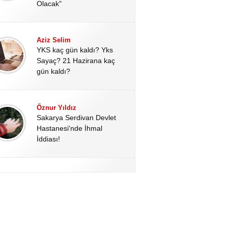
Olacak"
Aziz Selim
YKS kaç gün kaldı? Yks
Sayaç? 21 Hazirana kaç
gün kaldı?
Öznur Yıldız
Sakarya Serdivan Devlet
Hastanesi'nde İhmal
İddiası!
Hale Altınoğlu
Kahramanmaraş’ta Okul
Katliamının Perde Arkası:
Kan Donduran Dijital
Deliller!