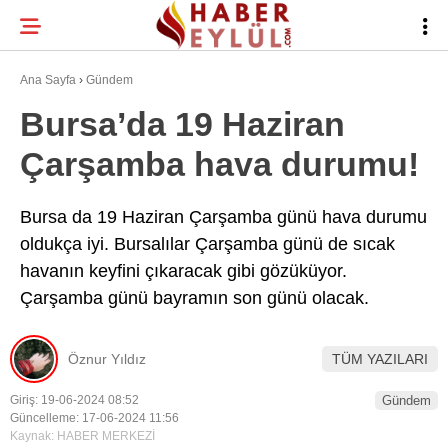
30.8
°
BURSA
Ana Sayfa
›
Gündem
Bursa’da 19 Haziran
Çarşamba hava durumu!
BURSA HABERLERI
WhatsApp İhbar
BURSASPOR
Hattı
Bursa da 19 Haziran Çarşamba günü hava durumu
oldukça iyi. Bursalılar Çarşamba günü de sıcak
GÜNDEM
havanın keyfini çıkaracak gibi gözüküyor.
EĞITIM
Çarşamba günü bayramın son günü olacak.
Facebook
TEKNOLOJI
Öznur Yıldız
TÜM YAZILARI
Twitter
Giriş: 19-06-2024 08:52
Gündem
Güncelleme: 17-06-2024 11:56
Instagram
Kaynak: HABER MERKEZİ