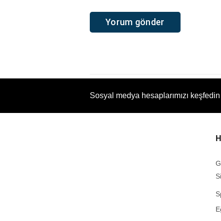
Sosyal medya hesaplarımızı keşfedin
H
G
S
S
E