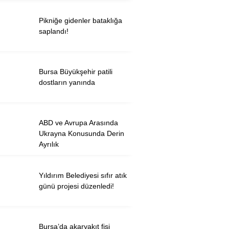
Pikniğe gidenler bataklığa
saplandı!
WhatsApp İhbar
Hattı
Bursa Büyükşehir patili
dostların yanında
Facebook
ABD ve Avrupa Arasında
Ukrayna Konusunda Derin
Twitter
Ayrılık
Instagram
Yıldırım Belediyesi sıfır atık
günü projesi düzenledi!
Youtube
Bursa’da akaryakıt fişi