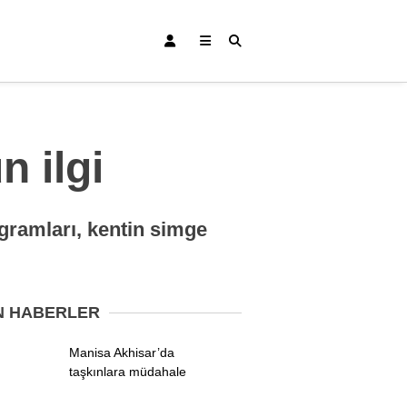
n ilgi
Bursa Haberleri
gramları, kentin simge
Bursaspor
Gündem
N HABERLER
Eğitim
Manisa Akhisar’da
Teknoloji
taşkınlara müdahale
Ekonomi