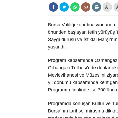
+
Bursa Valiliği koordinasyonunda 
önünden başlayan fetih yürüyüş To
Saygı duruşu ve İstiklal Marşı’nı
yaşandı.
Program kapsamında Osmangazi Tü
Orhangazi Türbesi’nde dualar ok
Mevlevihanesi ve Müzesi’ni ziyare
yıl dönümü kapsamında kent genel
Programın finalinde ise 700’üncü 
Programda konuşan Kültür ve Tu
Bursa’nın tarihsel mirasına dikkat 