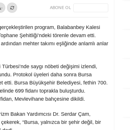
ABONE OL
-
gerçekleştirilen program, Balabanbey Kalesi
phane Şehitliği’ndeki törenle devam etti.
n ardından mehter takımı eşliğinde anlamlı anlar
rbesi’nde saygı nöbeti değişimi izlendi,
undu. Protokol üyeleri daha sonra Bursa
t etti. Bursa Büyükşehir Belediyesi, fethin 700.
inde 699 fidanı toprakla buluşturdu.
fidan, Mevlevihane bahçesine dikildi.
rizm Bakan Yardımcısı Dr. Serdar Çam,
çekerek, “Bursa, yalnızca bir şehir değil, bir