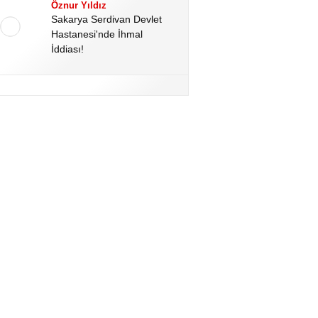
Öznur Yıldız
Sakarya Serdivan Devlet
Hastanesi'nde İhmal
İddiası!
Hale Altınoğlu
Kahramanmaraş’ta Okul
Katliamının Perde Arkası:
Kan Donduran Dijital
Deliller!