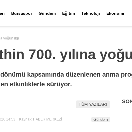
eri
Bursaspor
Gündem
Eğitim
Teknoloji
Ekonomi
na yoğun ilgi
hin 700. yılına yoğu
yıl dönümü kapsamında düzenlenen anma pro
en etkinliklerle sürüyor.
SO
TÜM YAZILARI
026 14:53
Kaynak: HABER MERKEZİ
Gündem