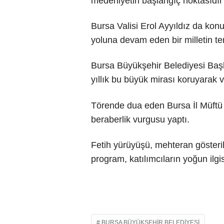
medeniyetin başlangıç noktasıdır”
Bursa Valisi Erol Ayyıldız da kon
yoluna devam eden bir milletin te
Bursa Büyükşehir Belediyesi Başk
yıllık bu büyük mirası koruyarak v
Törende dua eden Bursa İl Müftü 
beraberlik vurgusu yaptı.
Fetih yürüyüşü, mehteran gösterile
program, katılımcıların yoğun ilg
BURSA BÜYÜKŞEHIR BELEDIYESI