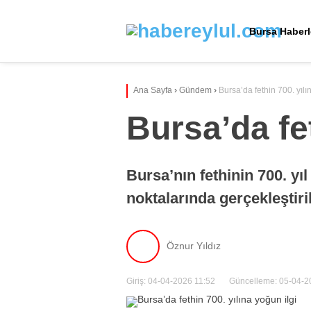
Bursa Haberl
Ana Sayfa
›
Gündem
›
Bursa’da fethin 700. yılı
Bursa’da fet
Bursa’nın fethinin 700. 
noktalarında gerçekleştiril
Öznur Yıldız
Giriş: 04-04-2026 11:52
Güncelleme: 05-04-2