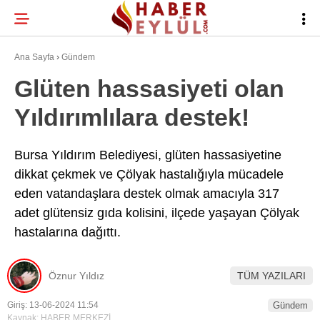
27.4
°
BURSA
Ana Sayfa
›
Gündem
Glüten hassasiyeti olan
Yıldırımlılara destek!
BURSA HABERLERI
WhatsApp İhbar
BURSASPOR
Hattı
Bursa Yıldırım Belediyesi, glüten hassasiyetine
dikkat çekmek ve Çölyak hastalığıyla mücadele
GÜNDEM
eden vatandaşlara destek olmak amacıyla 317
EĞITIM
adet glütensiz gıda kolisini, ilçede yaşayan Çölyak
Facebook
hastalarına dağıttı.
TEKNOLOJI
Twitter
Öznur Yıldız
TÜM YAZILARI
Instagram
Giriş: 13-06-2024 11:54
Gündem
Kaynak: HABER MERKEZİ