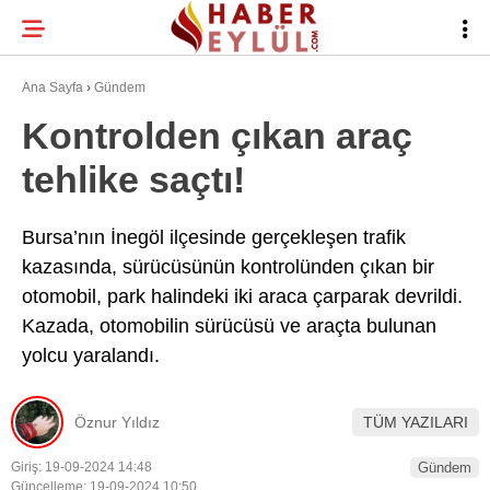
24.9
°
BURSA
Ana Sayfa
›
Gündem
Kontrolden çıkan araç
tehlike saçtı!
BURSA HABERLERI
WhatsApp İhbar
BURSASPOR
Hattı
Bursa’nın İnegöl ilçesinde gerçekleşen trafik
kazasında, sürücüsünün kontrolünden çıkan bir
GÜNDEM
otomobil, park halindeki iki araca çarparak devrildi.
EĞITIM
Kazada, otomobilin sürücüsü ve araçta bulunan
Facebook
yolcu yaralandı.
TEKNOLOJI
Twitter
Öznur Yıldız
TÜM YAZILARI
Instagram
Giriş: 19-09-2024 14:48
Gündem
Güncelleme: 19-09-2024 10:50