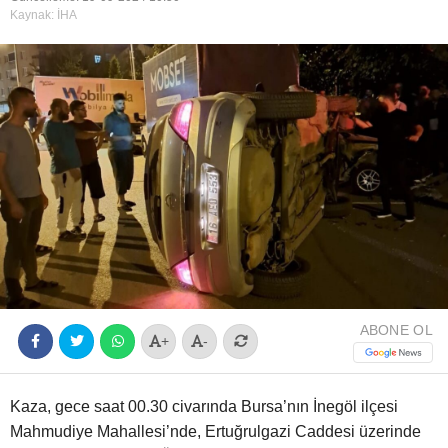
Kaynak: İHA
Youtube
ABONE OL
+
-
Kaza, gece saat 00.30 civarında Bursa’nın İnegöl ilçesi
Mahmudiye Mahallesi’nde, Ertuğrulgazi Caddesi üzerinde