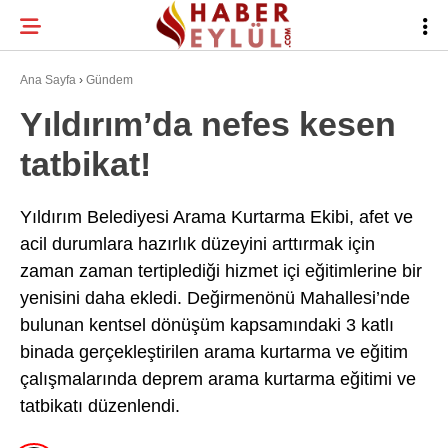
24.2
°
BURSA
Ana Sayfa
›
Gündem
Yıldırım’da nefes kesen
tatbikat!
BURSA HABERLERI
WhatsApp İhbar
BURSASPOR
Hattı
Yıldırım Belediyesi Arama Kurtarma Ekibi, afet ve
acil durumlara hazırlık düzeyini arttırmak için
GÜNDEM
zaman zaman tertiplediği hizmet içi eğitimlerine bir
EĞITIM
yenisini daha ekledi. Değirmenönü Mahallesi’nde
Facebook
bulunan kentsel dönüşüm kapsamındaki 3 katlı
TEKNOLOJI
binada gerçekleştirilen arama kurtarma ve eğitim
Twitter
çalışmalarında deprem arama kurtarma eğitimi ve
tatbikatı düzenlendi.
Instagram